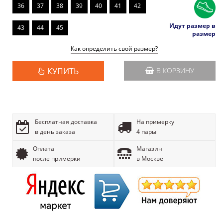
36
37
38
39
40
41
42
Идут размер в
43
44
45
размер
Как определить свой размер?
КУПИТЬ
В КОРЗИНУ
Бесплатная доставка
На примерку
в день заказа
4 пары
Оплата
Магазин
после примерки
в Москве