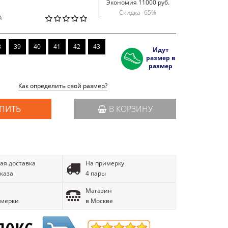
Экономия 11000 руб.
Скидка -
65
%
й
8
39
40
41
42
43
Идут
размер в
размер
Как определить свой размер?
ПИТЬ
В КОРЗИНУ
ая доставка
На примерку
аказа
4 пары
Магазин
имерки
в Москве