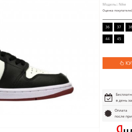
Модель:: Nike
Оценка покупателе
36
37
3
44
45
КУ
Бесплатн
в день з
Оплата
после пр