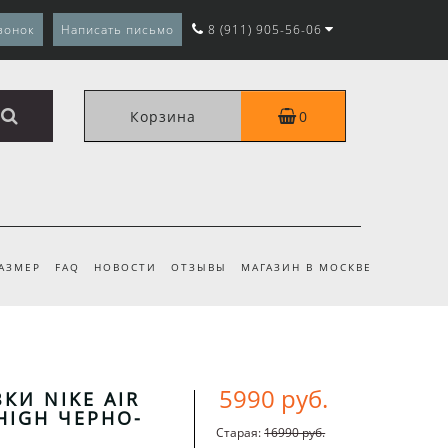
вонок
Написать письмо
8 (911) 905-56-06
Корзина
0
РАЗМЕР
FAQ
НОВОСТИ
ОТЗЫВЫ
МАГАЗИН В МОСКВЕ
5990 руб.
КИ NIKE AIR
HIGH ЧЕРНО-
Старая:
16990 руб.