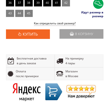
36
37
38
39
40
41
42
Идут размер в
43
44
45
размер
Как определить свой размер?
КУПИТЬ
В КОРЗИНУ
Бесплатная доставка
На примерку
в день заказа
4 пары
Оплата
Магазин
после примерки
в Москве