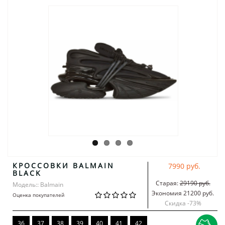
КРОССОВКИ BALMAIN
7990 руб.
BLACK
Старая:
29190 руб.
Модель:: Balmain
Экономия 21200 руб.
Оценка покупателей
Скидка -
73
%
36
37
38
39
40
41
42