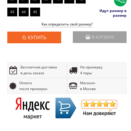
Идут размер в
43
44
45
размер
Как определить свой размер?
КУПИТЬ
В КОРЗИНУ
Бесплатная доставка
На примерку
в день заказа
4 пары
Оплата
Магазин
после примерки
в Москве