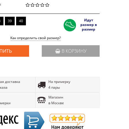
й
Идут
8
39
40
размер в
размер
Как определить свой размер?
ПИТЬ
В КОРЗИНУ
ая доставка
На примерку
аказа
4 пары
Магазин
имерки
в Москве