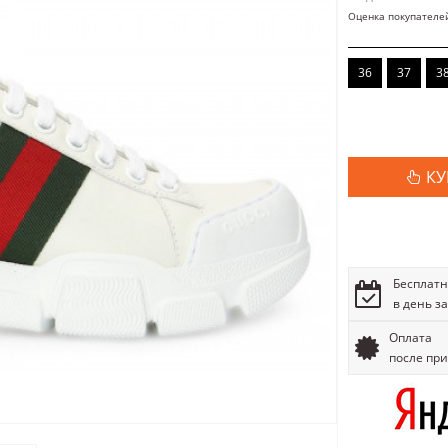
Оценка покупателе
36
37
3
КУ
Бесплатн
в день з
Оплата
после пр