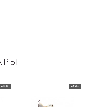
АРЫ
-49%
-43%