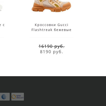
e с
Кроссовки Gucci
Flashtreak бежевые
F
16190 руб.
8190 руб.