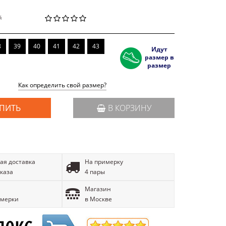
й
8
39
40
41
42
43
Идут
размер в
размер
Как определить свой размер?
ПИТЬ
В КОРЗИНУ
ая доставка
На примерку
аказа
4 пары
Магазин
имерки
в Москве