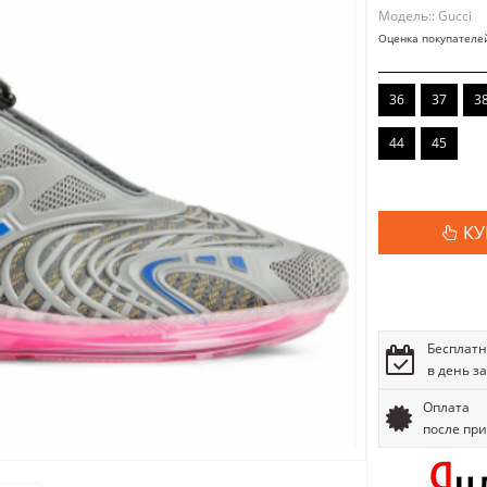
Модель:: Gucci
Оценка покупателе
36
37
3
44
45
КУ
Бесплатн
в день з
Оплата
после пр