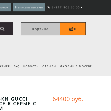
вонок
Написать письмо
8 (911) 905-56-06
Корзина
0
РАЗМЕР
FAQ
НОВОСТИ
ОТЗЫВЫ
МАГАЗИН В МОСКВЕ
64400 руб.
КИ GUCCI
CE R СЕРЫЕ С
М