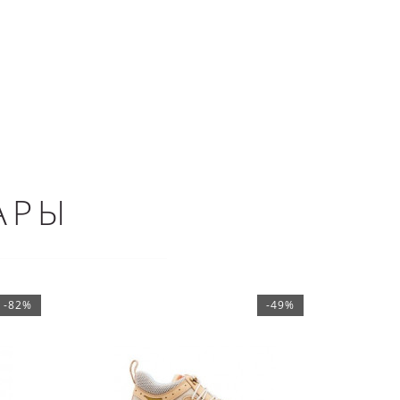
АРЫ
-82%
-49%