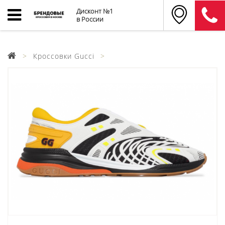
Дисконт №1
в России
Кроссовки Gucci