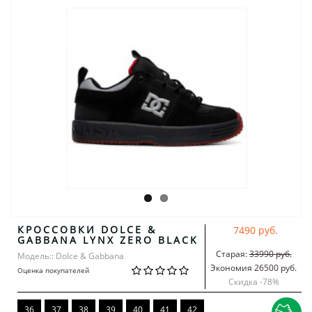
КРОССОВКИ DOLCE &
7490 руб.
GABBANA LYNX ZERO BLACK
Старая:
33990 руб.
Модель:: Dolce & Gabbana
Экономия 26500 руб.
Оценка покупателей
Скидка -
78
%
36
37
38
39
40
41
42