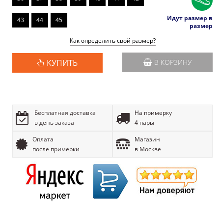
Идут размер в
43
44
45
размер
Как определить свой размер?
КУПИТЬ
В КОРЗИНУ
Бесплатная доставка
На примерку
в день заказа
4 пары
Оплата
Магазин
после примерки
в Москве