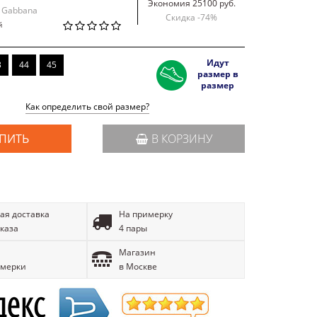
Экономия 25100 руб.
& Gabbana
Скидка -
74
%
й
Идут
3
44
45
размер в
размер
Как определить свой размер?
ПИТЬ
В КОРЗИНУ
ая доставка
На примерку
аказа
4 пары
Магазин
имерки
в Москве