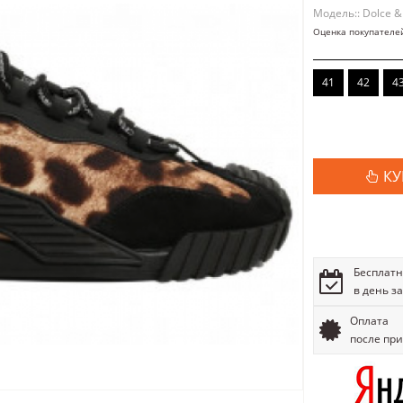
Модель:: Dolce 
Оценка покупателе
41
42
4
КУ
Бесплатн
в день з
Оплата
после пр