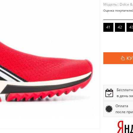
Модель:: Dolce 
Оценка покупателе
41
42
4
КУ
Бесплатн
в день з
Оплата
после пр