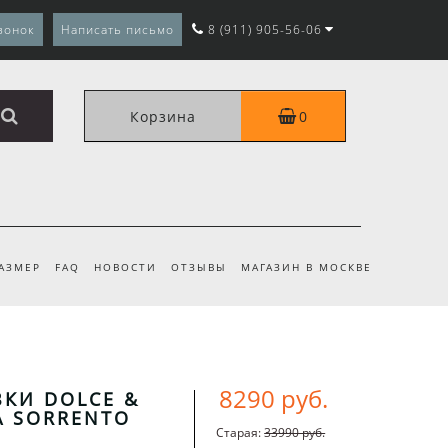
вонок
Написать письмо
8 (911) 905-56-06
Корзина
0
РАЗМЕР
FAQ
НОВОСТИ
ОТЗЫВЫ
МАГАЗИН В МОСКВЕ
8290 руб.
КИ DOLCE &
A SORRENTO
Старая:
33990 руб.
Е