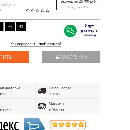
Экономия 25700 руб.
& Gabbana
Скидка -
76
%
й
Идут
3
44
45
размер в
размер
Как определить свой размер?
ПИТЬ
В КОРЗИНУ
ая доставка
На примерку
аказа
4 пары
Магазин
имерки
в Москве