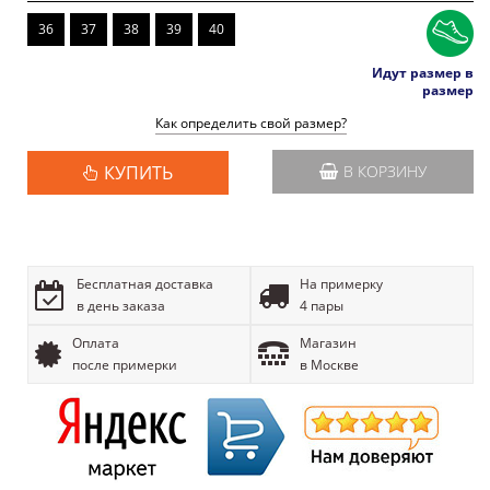
36
37
38
39
40
Идут размер в
размер
Как определить свой размер?
КУПИТЬ
В КОРЗИНУ
Бесплатная доставка
На примерку
в день заказа
4 пары
Оплата
Магазин
после примерки
в Москве