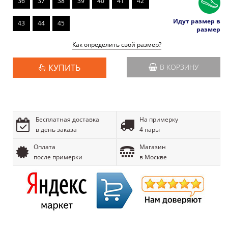
36
37
38
39
40
41
42
Идут размер в
43
44
45
размер
Как определить свой размер?
КУПИТЬ
В КОРЗИНУ
Бесплатная доставка
На примерку
в день заказа
4 пары
Оплата
Магазин
после примерки
в Москве