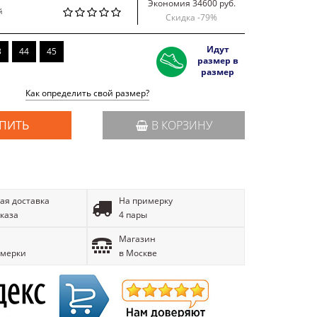
Экономия 34600 руб.
й
Скидка -
79
%
Идут
3
44
45
размер в
размер
Как определить свой размер?
ПИТЬ
В КОРЗИНУ
ая доставка
На примерку
аказа
4 пары
Магазин
имерки
в Москве