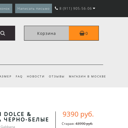
вонок
Написать письмо
8 (911) 905-56-06
Корзина
0
РАЗМЕР
FAQ
НОВОСТИ
ОТЗЫВЫ
МАГАЗИН В МОСКВЕ
9390 руб.
 DOLCE &
A ЧЕРНО-БЕЛЫЕ
Старая:
43990 руб.
& Gabbana