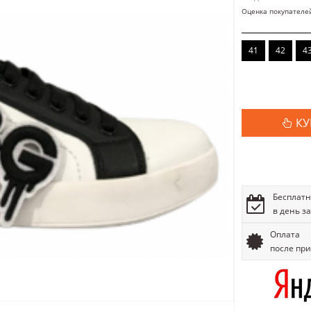
Оценка покупателе
41
42
4
КУ
Бесплатн
в день з
Оплата
после пр