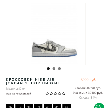
КРОССОВКИ NIKE AIR
5990 руб.
JORDAN 1 DIOR НИЗКИЕ
Старая:
36390 руб.
Модель:: Dior
Экономия 30400 руб.
Оценка покупателей
Скидка -
84
%
36
37
38
39
40
41
42