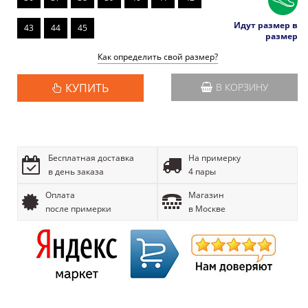
Идут размер в
43
44
45
размер
Как определить свой размер?
КУПИТЬ
В КОРЗИНУ
Бесплатная доставка
На примерку
в день заказа
4 пары
Оплата
Магазин
после примерки
в Москве