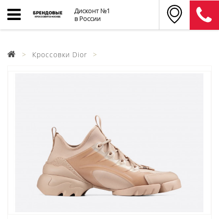
Дисконт №1
в России
Кроссовки Dior