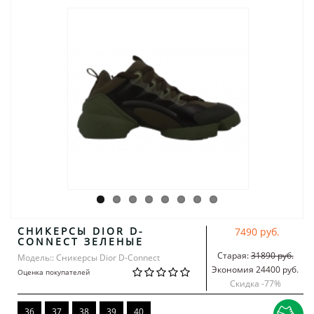
СНИКЕРСЫ DIOR D-
7490 руб.
CONNECT ЗЕЛЕНЫЕ
Старая:
31890 руб.
Модель:: Сникерсы Dior D-Connect
Экономия 24400 руб.
Оценка покупателей
Скидка -
77
%
36
37
38
39
40