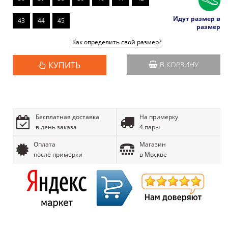
Идут размер в
43
44
45
размер
Как определить свой размер?
КУПИТЬ
В КОРЗИНУ
Бесплатная доставка
На примерку
в день заказа
4 пары
Оплата
Магазин
после примерки
в Москве