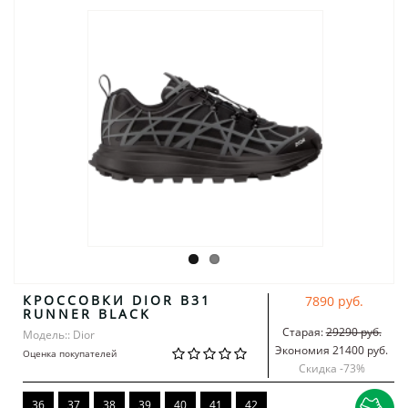
КРОССОВКИ DIOR B31
7890 руб.
RUNNER BLACK
Старая:
29290 руб.
Модель:: Dior
Экономия 21400 руб.
Оценка покупателей
Скидка -
73
%
36
37
38
39
40
41
42