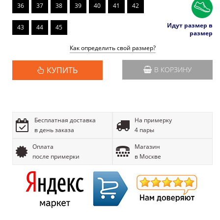
36
37
38
39
40
41
42
Идут размер в
43
44
45
размер
Как определить свой размер?
КУПИТЬ
В КОРЗИНУ
Бесплатная доставка
На примерку
в день заказа
4 пары
Оплата
Магазин
после примерки
в Москве