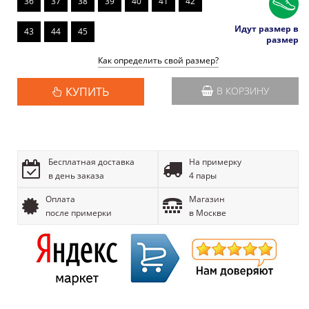
36
37
38
39
40
41
42
Идут размер в
43
44
45
размер
Как определить свой размер?
КУПИТЬ
В КОРЗИНУ
Бесплатная доставка
На примерку
в день заказа
4 пары
Оплата
Магазин
после примерки
в Москве