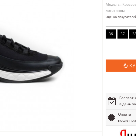
Модель:: Кроссо
логотипом
Оценка покупателе
36
37
3
КУ
Бесплатн
в день з
Оплата
после пр