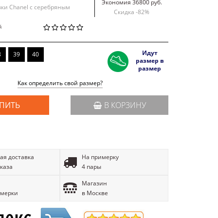
Экономия 36800 руб.
вки Chanel с серебряным
Скидка -
82
%
й
Идут
8
39
40
размер в
размер
Как определить свой размер?
ПИТЬ
В КОРЗИНУ
ая доставка
На примерку
аказа
4 пары
Магазин
имерки
в Москве