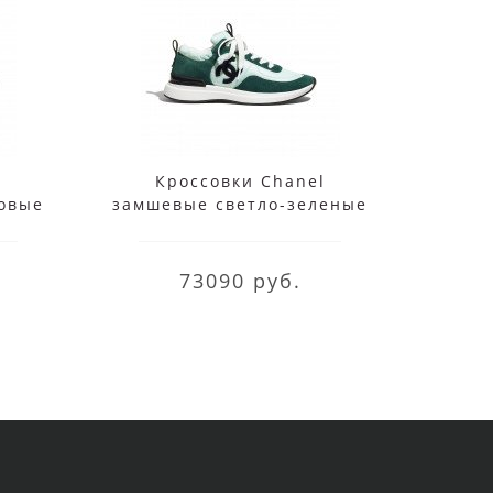
l
Кроссовки Chanel
К
овые
замшевые светло-зеленые
зам
73090 руб.