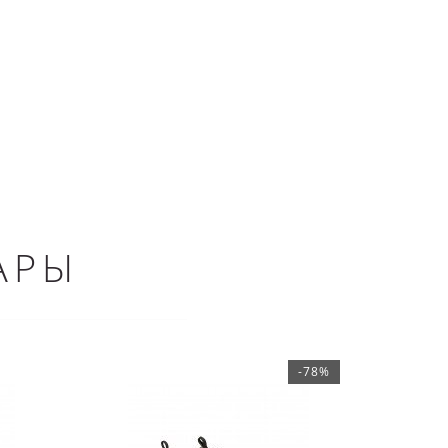
АРЫ
-78%