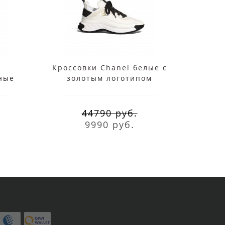
l
Кроссовки Chanel белые с
Кросс
ные
золотым логотипом
с 
44790 руб.
9990 руб.