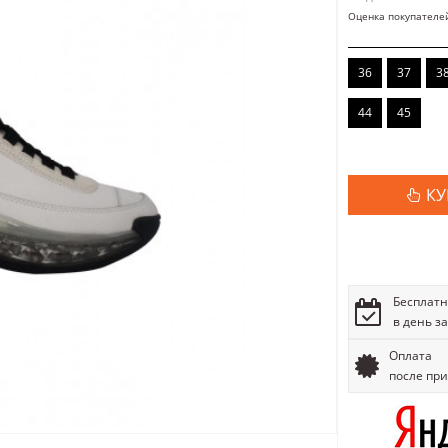
Оценка покупателе
36
37
3
44
45
КУ
Бесплатн
в день з
Оплата
после пр