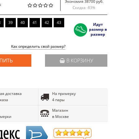
Экономия 38700 руб.
й
Скидка -
83
%
8
39
40
41
42
43
Идут
размер в
размер
Как определить свой размер?
ПИТЬ
В КОРЗИНУ
ая доставка
На примерку
аказа
4 пары
Магазин
имерки
в Москве