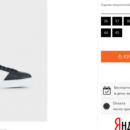
Оценка покупателе
36
37
3
44
45
КУ
Бесплатн
в день з
Оплата
после пр