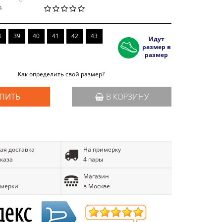
й
8
39
40
41
42
43
Идут
размер в
размер
Как определить свой размер?
ПИТЬ
В КОРЗИНУ
ая доставка
На примерку
аказа
4 пары
Магазин
имерки
в Москве