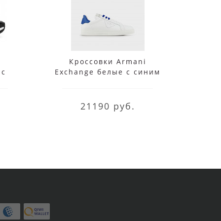
i
Кроссовки Armani
К
 с
Exchange белые с синим
21190 руб.