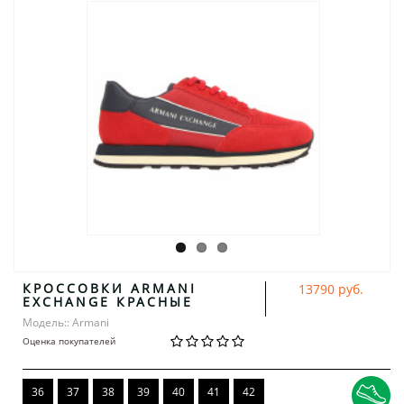
КРОССОВКИ ARMANI
13790 руб.
EXCHANGE КРАСНЫЕ
Модель:: Armani
Оценка покупателей
36
37
38
39
40
41
42